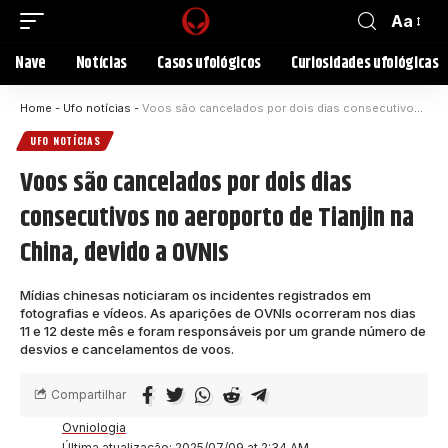
Aa
Nave
Notícias
Casos ufológicos
Curiosidades ufológicas
Home
-
Ufo notícias
-
Voos são cancelados por dois dias consecutivos no aeroporto de Tianjin na China, devido a OVNIs
UFO NOTÍCIAS
Voos são cancelados por dois dias
consecutivos no aeroporto de Tianjin na
China, devido a OVNIs
Mídias chinesas noticiaram os incidentes registrados em
fotografias e vídeos. As aparições de OVNIs ocorreram nos dias
11 e 12 deste mês e foram responsáveis por um grande número de
desvios e cancelamentos de voos.
Compartilhar
Ovniologia
Última atualização: 2025/07/09 at 2:34 AM