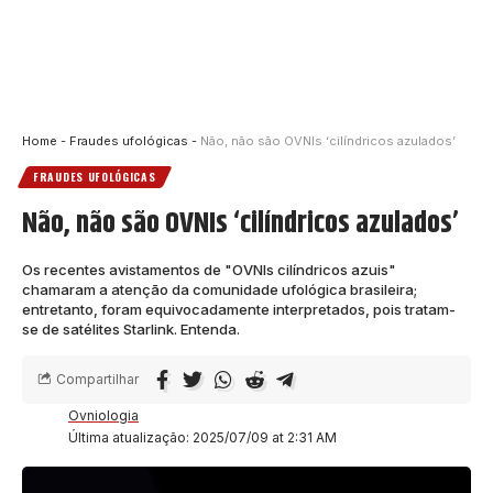
Home
-
Fraudes ufológicas
-
Não, não são OVNIs ‘cilíndricos azulados’
FRAUDES UFOLÓGICAS
Não, não são OVNIs ‘cilíndricos azulados’
Os recentes avistamentos de "OVNIs cilíndricos azuis"
chamaram a atenção da comunidade ufológica brasileira;
entretanto, foram equivocadamente interpretados, pois tratam-
se de satélites Starlink. Entenda.
Compartilhar
Ovniologia
Última atualização: 2025/07/09 at 2:31 AM