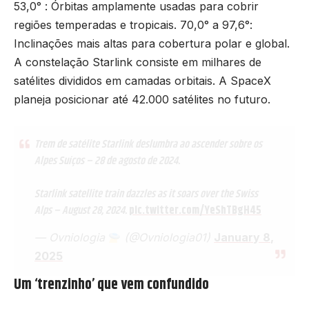
53,0° : Órbitas amplamente usadas para cobrir
regiões temperadas e tropicais. 70,0° a 97,6°:
Inclinações mais altas para cobertura polar e global.
A constelação Starlink consiste em milhares de
satélites divididos em camadas orbitais. A SpaceX
planeja posicionar até 42.000 satélites no futuro.
Trem de satélite Starlink deslumbra ao ascender sobre os
Alpes Suíços – 28 de agosto de 2024.
Starlink satellite train dazzles as it soars over the Swiss
Alps – August 28, 2024.
pic.twitter.com/YeShTBgH45
— Ovniologia
(@Ovniologia01)
January 8,
2025
Um ‘trenzinho’ que vem confundido