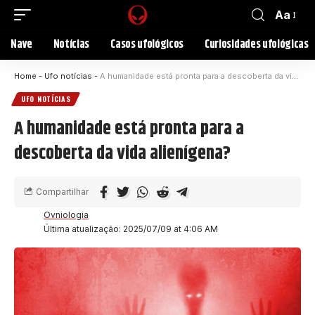
Aa
Nave
Notícias
Casos ufológicos
Curiosidades ufológicas
Home
-
Ufo notícias
-
A humanidade está pronta para a descoberta da vida alienígena?
UFO NOTÍCIAS
A humanidade está pronta para a
descoberta da vida alienígena?
Compartilhar
Ovniologia
Última atualização: 2025/07/09 at 4:06 AM