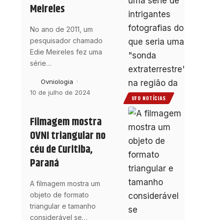
Meireles
No ano de 2011, um
pesquisador chamado
Edie Meireles fez uma
série
…
Ovniologia
10 de julho de 2024
UFO NOTÍCIAS
Filmagem mostra
OVNI triangular no
céu de Curitiba,
Paraná
A filmagem mostra um
objeto de formato
triangular e tamanho
considerável se
…