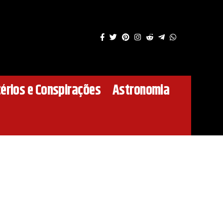
érios e Conspirações
Astronomia