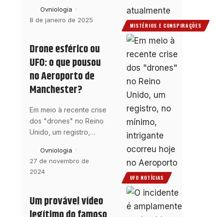
Ovniologia
8 de janeiro de 2025
MISTÉRIOS E CONSPIRAÇÕES
Drone esférico ou
UFO: o que pousou
no Aeroporto de
Manchester?
Em meio à recente crise
dos "drones" no Reino
Unido, um registro,
…
Ovniologia
27 de novembro de
2024
UFO NOTÍCIAS
Um provável vídeo
legítimo do famoso