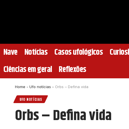
Nave
Notícias
Casos ufológicos
Curios
Ciências em geral
Reflexões
Home
-
Ufo notícias
-
Orbs – Defina vida
UFO NOTÍCIAS
Orbs – Defina vida