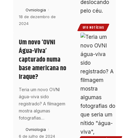
Ovniologia
18 de dezembro de
2024
UFO NOTÍCIAS
Um novo ‘OVNI
Água-Viva’
capturado numa
base americana no
Iraque?
Teria um novo OVNI
água-viva sido
registrado? A filmagem
mostra algumas
fotografias
…
Ovniologia
6 de julho de 2024