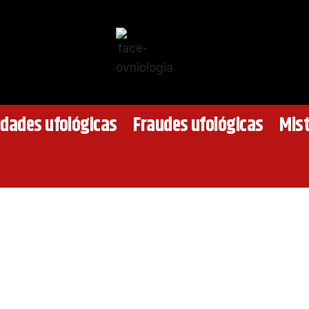
idades ufológicas
Fraudes ufológicas
Mist