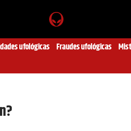
idades ufológicas
Fraudes ufológicas
Mist
an?