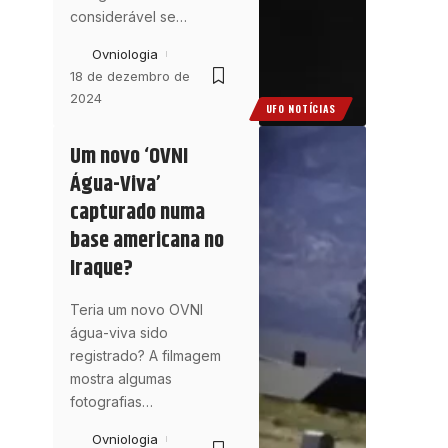
considerável se
…
Ovniologia
18 de dezembro de
2024
UFO NOTÍCIAS
Um novo ‘OVNI
Água-Viva’
capturado numa
base americana no
Iraque?
Teria um novo OVNI
água-viva sido
registrado? A filmagem
mostra algumas
fotografias
…
Ovniologia