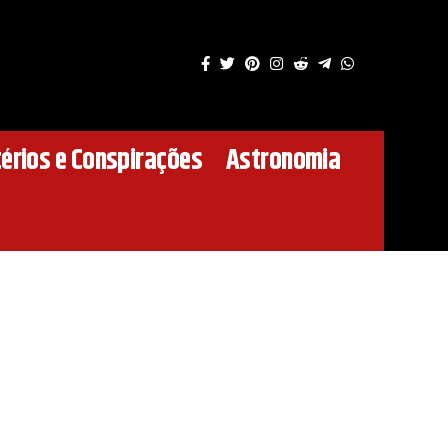
érios e Conspirações
Astronomia