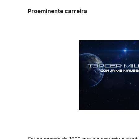
Proeminente carreira
Foi na década de 1990 que ele assumiu a prod