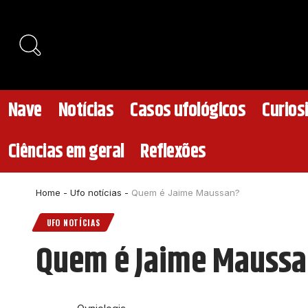
Nave
Notícias
Casos ufológicos
Curios
Ciências em geral
Reflexões
Home
-
Ufo notícias
-
Quem é Jaime Maussan?
UFO NOTÍCIAS
Quem é Jaime Mauss