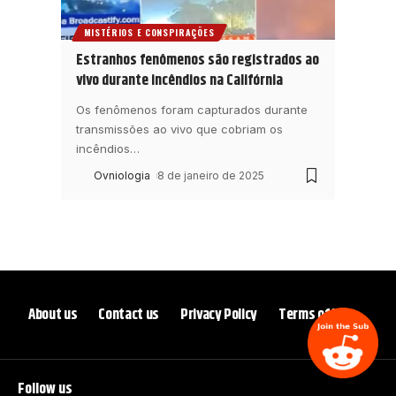
MISTÉRIOS E CONSPIRAÇÕES
Estranhos fenômenos são registrados ao
vivo durante incêndios na Califórnia
Os fenômenos foram capturados durante
transmissões ao vivo que cobriam os
incêndios
…
Ovniologia
8 de janeiro de 2025
About us
Contact us
Privacy Policy
Terms of Use
Follow us