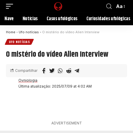
Aa
Nave
Notícias
Casos ufológicos
Curiosidades ufológicas
Home
-
Ufo notícias
-
O mistério do vídeo Alien Interview
UFO NOTÍCIAS
O mistério do vídeo Alien Interview
Compartilhar
Ovniologia
Última atualização: 2025/07/09 at 4:02 AM
ADVERTISEMENT