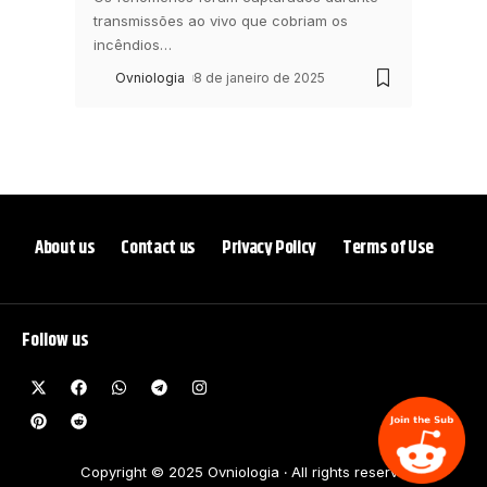
transmissões ao vivo que cobriam os
incêndios
…
Ovniologia
8 de janeiro de 2025
About us
Contact us
Privacy Policy
Terms of Use
Follow us
Copyright © 2025 Ovniologia ‧ All rights reserve