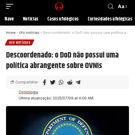
Aa
Nave
Notícias
Casos ufológicos
Curiosidades ufológicas
Home
-
Ufo notícias
-
Descoordenado: o DoD não possui uma política abrangente sobre OVNIs
UFO NOTÍCIAS
Descoordenado: o DoD não possui uma
política abrangente sobre OVNIs
Compartilhar
Ovniologia
Última atualização: 2025/07/09 at 4:00 AM