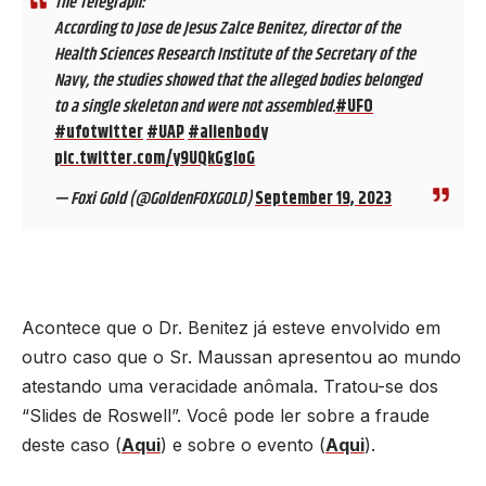
The Telegraph:
According to Jose de Jesus Zalce Benitez, director of the
Health Sciences Research Institute of the Secretary of the
Navy, the studies showed that the alleged bodies belonged
to a single skeleton and were not assembled.
#UFO
#ufotwitter
#UAP
#alienbody
pic.twitter.com/y9UQkGgloG
— Foxi Gold (@GoldenFOXGOLD)
September 19, 2023
Acontece que o Dr. Benitez já esteve envolvido em
outro caso que o Sr. Maussan apresentou ao mundo
atestando uma veracidade anômala. Tratou-se dos
“Slides de Roswell”. Você pode ler sobre a fraude
deste caso (
Aqui
) e sobre o evento (
Aqui
).