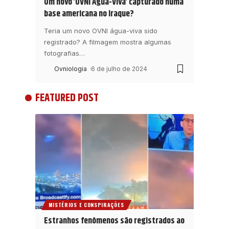
Um novo ‘OVNI Água-Viva’ capturado numa
base americana no Iraque?
Teria um novo OVNI água-viva sido
registrado? A filmagem mostra algumas
fotografias
…
Ovniologia
6 de julho de 2024
FEATURED POST
MISTÉRIOS E CONSPIRAÇÕES
Estranhos fenômenos são registrados ao