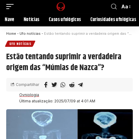
Aa
Nave
Notícias
Casos ufológicos
Curiosidades ufológicas
Home
-
Ufo notícias
-
Estão tentando suprimir a verdadeira origem das “Múmias de Nazca”?
UFO NOTÍCIAS
Estão tentando suprimir a verdadeira
origem das “Múmias de Nazca”?
Compartilhar
Ovniologia
Última atualização: 2025/07/09 at 4:01 AM