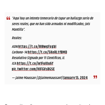
“Aquí hay un intento temerario de tapar un hallazgo serio de
seres reales, que no han sido armados ni modificados; Jois
Mantilla”.
Reales:
ADN:
https://t.co/8l8wgFxgbI
Carbono- 14:
https://t.co/5KeRLtfBMD
Resolutivo Signado por 11 Científicos, U.
ICA:
https://t.co/je1FuiOu6f
pic.twitter.com/HIFGVsBGSE
— Jaime Maussan (@jaimemaussan1)
January 13, 2024