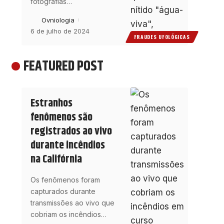
fotografias
…
Ovniologia
6 de julho de 2024
FRAUDES UFOLÓGICAS
FEATURED POST
Estranhos
fenômenos são
registrados ao vivo
durante incêndios
na Califórnia
Os fenômenos foram
capturados durante
transmissões ao vivo que
cobriam os incêndios
…