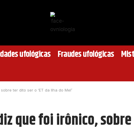
idades ufológicas
Fraudes ufológicas
Mist
sobre ter dito ser o ‘ET da Ilha do Mel’
z que foi irônico, sobre 