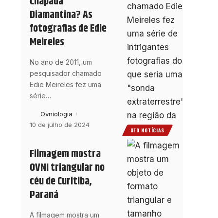
Chapada
Diamantina? As
fotografias de Edie
Meireles
No ano de 2011, um
pesquisador chamado
Edie Meireles fez uma
série
…
Ovniologia
10 de julho de 2024
UFO NOTÍCIAS
Filmagem mostra
OVNI triangular no
céu de Curitiba,
Paraná
A filmagem mostra um