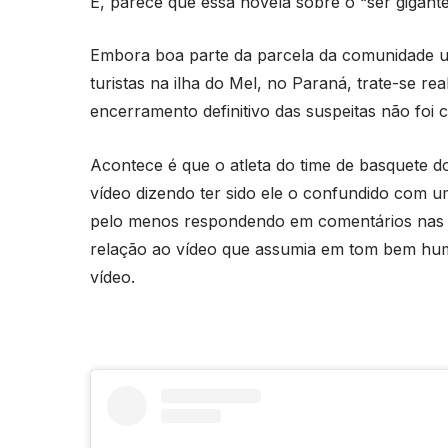
É, parece que essa novela sobre o “ser gigan
Embora boa parte da parcela da comunidade ufo
turistas na ilha do Mel, no Paraná, trate-se r
encerramento definitivo das suspeitas não foi 
Acontece é que o atleta do time de basquete d
vídeo dizendo ter sido ele o confundido com um
pelo menos respondendo em comentários nas s
relação ao vídeo que assumia em tom bem hum
vídeo.