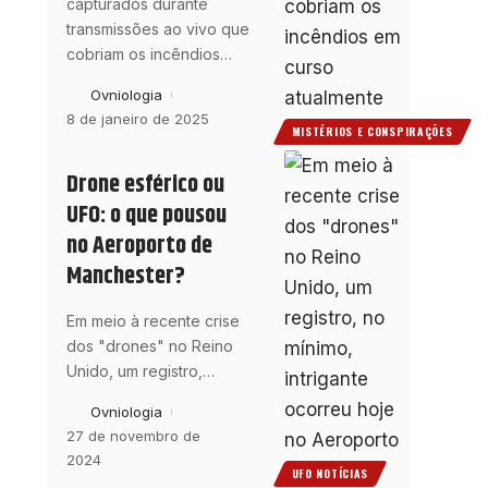
capturados durante
transmissões ao vivo que
cobriam os incêndios
…
Ovniologia
8 de janeiro de 2025
MISTÉRIOS E CONSPIRAÇÕES
Drone esférico ou
UFO: o que pousou
no Aeroporto de
Manchester?
Em meio à recente crise
dos "drones" no Reino
Unido, um registro,
…
Ovniologia
27 de novembro de
2024
UFO NOTÍCIAS