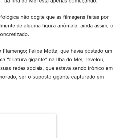
te” da Ilha do Mel está apenas começando.
lógica não cogite que as filmagens feitas por
ealmente de alguma figura anômala, ainda assim, o
concretizado.
o Flamengo; Felipe Motta, que havia postado um
a “criatura gigante” na Ilha do Mel, revelou,
uas redes sociais, que estava sendo irônico em
orado, ser o suposto gigante capturado em