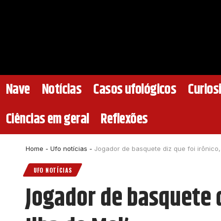
Nave
Notícias
Casos ufológicos
Curios
Ciências em geral
Reflexões
Home
-
Ufo notícias
-
Jogador de basquete diz que foi irônico, 
UFO NOTÍCIAS
Jogador de basquete di