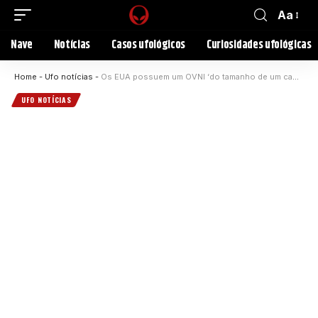
Aa
Nave
Notícias
Casos ufológicos
Curiosidades ufológicas
Home
-
Ufo notícias
-
Os EUA possuem um OVNI ‘do tamanho de um campo de futebol por dentro’
UFO NOTÍCIAS