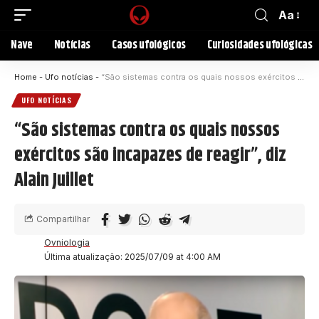
Aa
Nave
Notícias
Casos ufológicos
Curiosidades ufológicas
Home
-
Ufo notícias
-
“São sistemas contra os quais nossos exércitos são incapazes de reagir”, diz Alain Juillet
UFO NOTÍCIAS
“São sistemas contra os quais nossos
exércitos são incapazes de reagir”, diz
Alain Juillet
Compartilhar
Ovniologia
Última atualização: 2025/07/09 at 4:00 AM