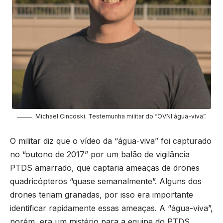
Michael Cincoski. Testemunha militar do “OVNI água-viva”.
O militar diz que o vídeo da “água-viva” foi capturado
no “outono de 2017” por um balão de vigilância
PTDS amarrado, que captaria ameaças de drones
quadricópteros “quase semanalmente”. Alguns dos
drones teriam granadas, por isso era importante
identificar rapidamente essas ameaças. A “água-viva”,
porém, era um mistério para a equipe do PTDS.