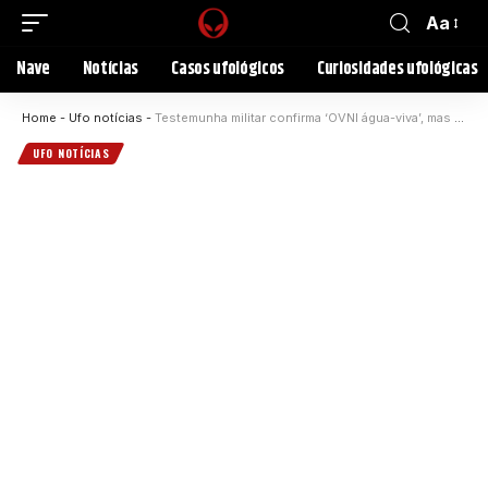
Aa
Nave
Notícias
Casos ufológicos
Curiosidades ufológicas
Home
-
Ufo notícias
-
Testemunha militar confirma ‘OVNI água-viva’, mas diz que alguns dados estão errados
UFO NOTÍCIAS