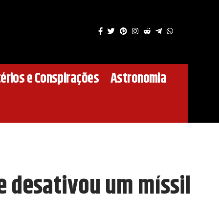
érios e Conspirações
Astronomia
e desativou um míssil