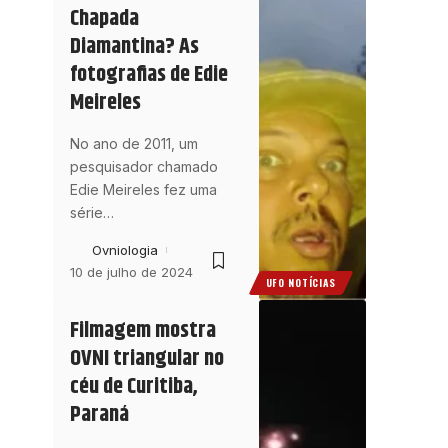
Chapada
Diamantina? As
fotografias de Edie
Meireles
No ano de 2011, um
pesquisador chamado
Edie Meireles fez uma
série
…
Ovniologia
10 de julho de 2024
UFO NOTÍCIAS
Filmagem mostra
OVNI triangular no
céu de Curitiba,
Paraná