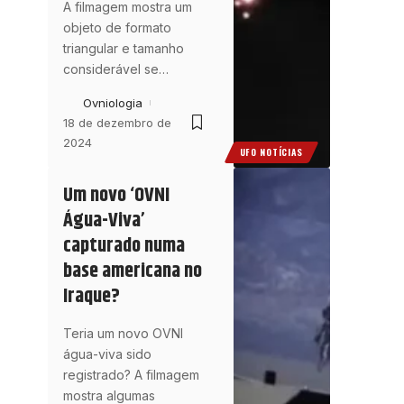
A filmagem mostra um
objeto de formato
triangular e tamanho
considerável se
…
Ovniologia
18 de dezembro de
2024
UFO NOTÍCIAS
Um novo ‘OVNI
Água-Viva’
capturado numa
base americana no
Iraque?
Teria um novo OVNI
água-viva sido
registrado? A filmagem
mostra algumas