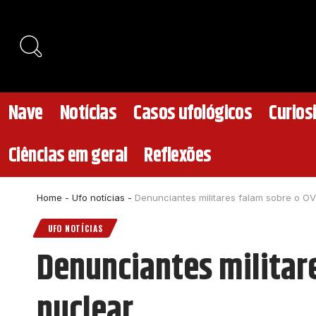
Nave
Notícias
Casos ufológicos
Curios
Ciências em geral
Reflexões
Home
-
Ufo notícias
-
Denunciantes militares falam sobre o OV
UFO NOTÍCIAS
Denunciantes militar
nuclear