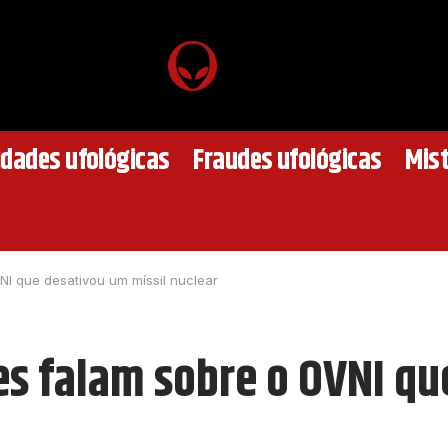
idades ufológicas
Fraudes ufológicas
Mist
NI que desativou um míssil nuclear
es falam sobre o OVNI qu