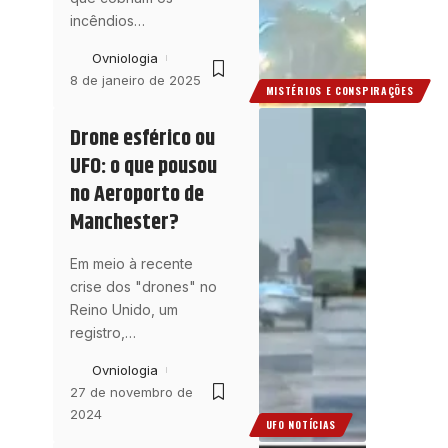
incêndios
…
Ovniologia
8 de janeiro de 2025
MISTÉRIOS E CONSPIRAÇÕES
Drone esférico ou
UFO: o que pousou
no Aeroporto de
Manchester?
Em meio à recente
crise dos "drones" no
Reino Unido, um
registro,
…
Ovniologia
27 de novembro de
2024
UFO NOTÍCIAS