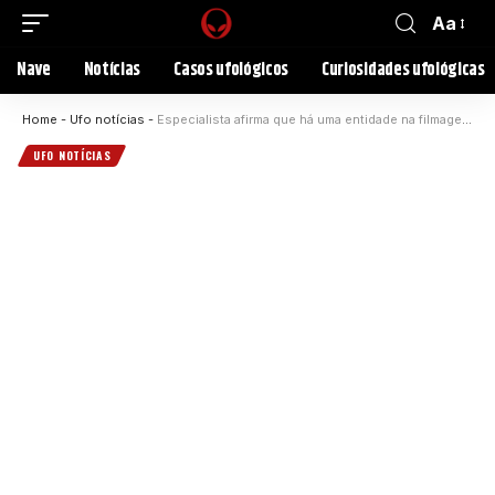
Aa
Nave
Notícias
Casos ufológicos
Curiosidades ufológicas
Home
-
Ufo notícias
-
Especialista afirma que há uma entidade na filmagem do caso da família de Las Vegas, família diz ainda estar traumatizada
UFO NOTÍCIAS