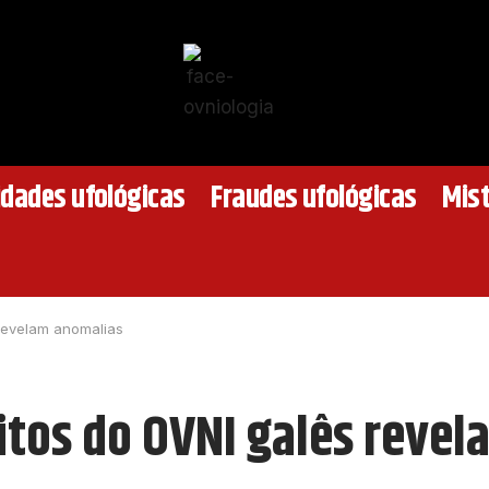
idades ufológicas
Fraudes ufológicas
Mist
 revelam anomalias
itos do OVNI galês reve