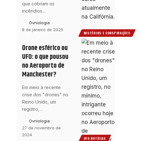
que cobriam os
incêndios
…
Ovniologia
8 de janeiro de 2025
MISTÉRIOS E CONSPIRAÇÕES
Drone esférico ou
UFO: o que pousou
no Aeroporto de
Manchester?
Em meio à recente
crise dos "drones" no
Reino Unido, um
registro,
…
Ovniologia
27 de novembro de
2024
UFO NOTÍCIAS