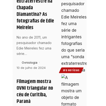
extraterrestre na
Chapada
Diamantina? As
fotografias de Edie
Meireles
No ano de 2011, um
pesquisador chamado
Edie Meireles fez uma
série
…
Ovniologia
10 de julho de 2024
UFO NOTÍCIAS
Filmagem mostra
OVNI triangular no
céu de Curitiba,
Paraná