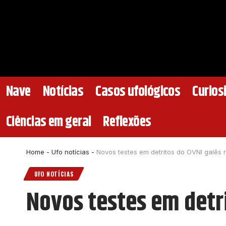
Nave
Notícias
Casos ufológicos
Curios
Ciências em geral
Reflexões
Home
-
Ufo notícias
-
Novos testes em detritos do OVNI galês
UFO NOTÍCIAS
Novos testes em detr