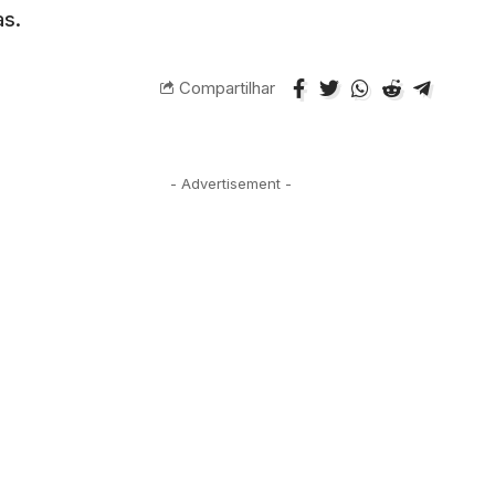
as.
Compartilhar
- Advertisement -