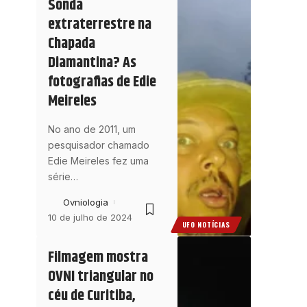
Sonda
extraterrestre na
Chapada
Diamantina? As
fotografias de Edie
Meireles
No ano de 2011, um
pesquisador chamado
Edie Meireles fez uma
série
…
Ovniologia
10 de julho de 2024
UFO NOTÍCIAS
Filmagem mostra
OVNI triangular no
céu de Curitiba,