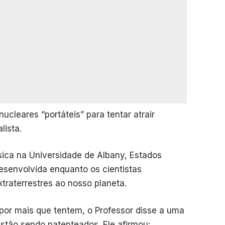
ucleares “portáteis” para tentar atrair
lista.
sica na Universidade de Albany, Estados
desenvolvida enquanto os cientistas
xtraterrestres ao nosso planeta.
 por mais que tentem, o Professor disse a uma
estão sendo patenteados. Ele afirmou: