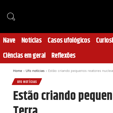
Nave
Notícias
Casos ufológicos
Curios
Ciências em geral
Reflexões
Home
-
Ufo notícias
-
Estão criando pequenos reatores nuclear
UFO NOTÍCIAS
Estão criando pequeno
Terra