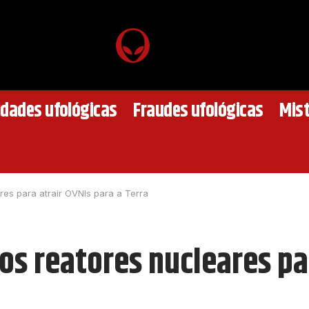
idades ufológicas
Fraudes ufológicas
Mist
es para atrair OVNIs para a Terra
s reatores nucleares par