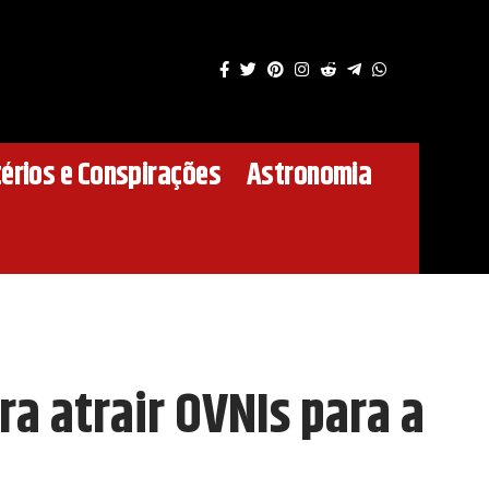
érios e Conspirações
Astronomia
a atrair OVNIs para a