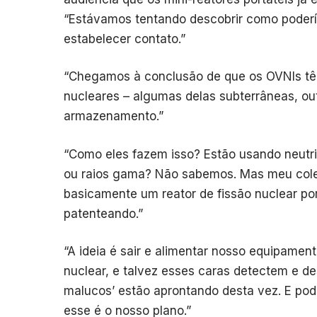
“Estávamos tentando descobrir como poderí
estabelecer contato.”
“Chegamos à conclusão de que os OVNIs tê
nucleares – algumas delas subterrâneas, o
armazenamento.”
“Como eles fazem isso? Estão usando neutrin
ou raios gama? Não sabemos. Mas meu col
basicamente um reator de fissão nuclear port
patenteando.”
“A ideia é sair e alimentar nosso equipame
nuclear, e talvez esses caras detectem e d
malucos’ estão aprontando desta vez. E p
esse é o nosso plano.”