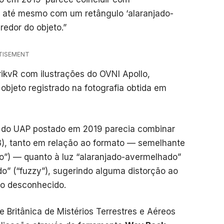
– até mesmo com um retângulo ‘alaranjado-
 redor do objeto.”
TISEMENT
kvR com ilustrações do OVNI Apollo,
bjeto registrado na fotografia obtida em
to do UAP postado em 2019 parecia combinar
3), tanto em relação ao formato — semelhante
o”) — quanto à luz “alaranjado-avermelhado”
o” (“fuzzy”), sugerindo alguma distorção ao
no desconhecido.
e Britânica de Mistérios Terrestres e Aéreos