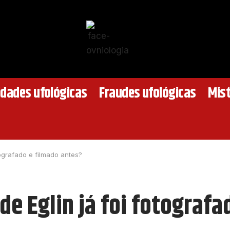
idades ufológicas
Fraudes ufológicas
Mist
ografado e filmado antes?
de Eglin já foi fotografa