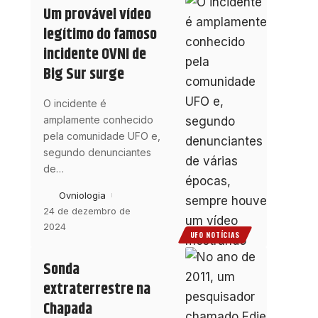
Um provável vídeo
legítimo do famoso
incidente OVNI de
Big Sur surge
O incidente é
amplamente conhecido
pela comunidade UFO e,
segundo denunciantes
de
…
Ovniologia
24 de dezembro de
2024
UFO NOTÍCIAS
Sonda
extraterrestre na
Chapada