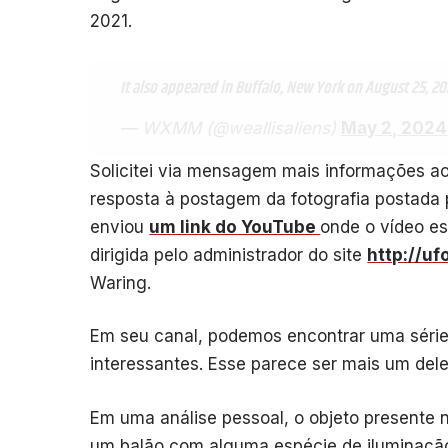
2021.
It also appeared in Buffalo, New York on August 25, 20
— WXMM (@weallisaliens)
May 2, 2024
Solicitei via mensagem mais informações a
resposta à postagem da fotografia postada 
enviou
um link do YouTube
onde o vídeo es
dirigida pelo administrador do site
http://uf
Waring.
Em seu canal, podemos encontrar uma séri
interessantes. Esse parece ser mais um dele
Em uma análise pessoal, o objeto presente n
um balão com alguma espécie de iluminação