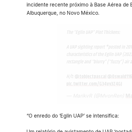
incidente recente próximo à Base Aérea de 
Albuquerque, no Novo México.
The “Eglin UAP” Plot Thickens:
A UAP sighting report *posted in 20
characteristics of the Eglin UAP (20
rectangle and “blurry” (“fuzzy”) air 
H/t:
@tobjectpascal
@Oswald11
pic.twitter.com/G34yv3Z4GJ
— MarikvR (@MvonRen)
Ma
“O enredo do ‘Eglin UAP’ se intensifica:
Um relatório de avistamento de UAP ‘postad