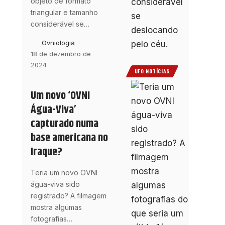
objeto de formato
triangular e tamanho
considerável se
…
Ovniologia
18 de dezembro de
2024
UFO NOTÍCIAS
Um novo ‘OVNI
Água-Viva’
capturado numa
base americana no
Iraque?
Teria um novo OVNI
água-viva sido
registrado? A filmagem
mostra algumas
fotografias
…