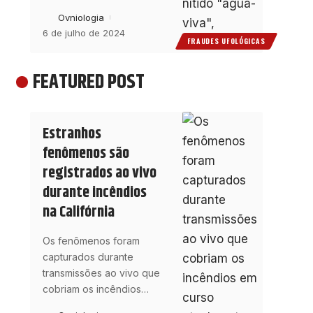
Ovniologia
6 de julho de 2024
FRAUDES UFOLÓGICAS
FEATURED POST
Estranhos
fenômenos são
registrados ao vivo
durante incêndios
na Califórnia
Os fenômenos foram
capturados durante
transmissões ao vivo que
cobriam os incêndios
…