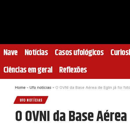
Nave
Notícias
Casos ufológicos
Curios
Ciências em geral
Reflexões
Home
-
Ufo notícias
-
O OVNI da Base Aérea de Eglin já foi fot
UFO NOTÍCIAS
O OVNI da Base Aérea 