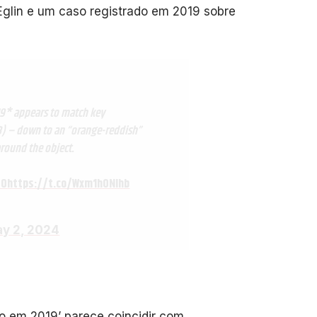
Eglin e um caso registrado em 2019 sobre
19* appears to match key
23) – down to an “orange-reddish”
around the object.
60
https://t.co/Wxm1hONlhb
y 2, 2024
o em 2019’ parece coincidir com