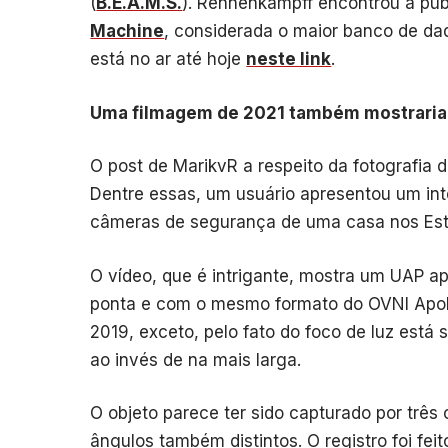
(
B.E.A.M.S.
). Rennenkampff encontrou a pu
Machine
, considerada o maior banco de dado
está no ar até hoje
neste link
.
Uma filmagem de 2021 também mostraria 
O post de MarikvR a respeito da fotografia 
Dentre essas, um usuário apresentou um inte
câmeras de segurança de uma casa nos Est
O vídeo, que é intrigante, mostra um UAP 
ponta e com o mesmo formato do OVNI Apoll
2019, exceto, pelo fato do foco de luz está 
ao invés de na mais larga.
O objeto parece ter sido capturado por trê
ângulos também distintos. O registro foi fe