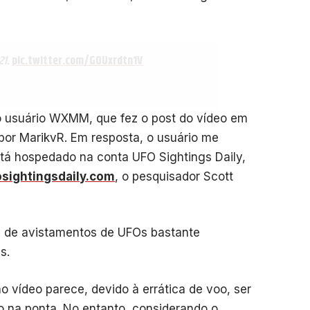
21.
pic.twitter.com/GOUxrdtn1V
o usuário WXMM, que fez o post do vídeo em
por MarikvR. Em resposta, o usuário me
tá hospedado na conta UFO Sightings Daily,
osightingsdaily.com
, o pesquisador Scott
e de avistamentos de UFOs bastante
s.
o vídeo parece, devido à errática de voo, ser
 na ponta. No entanto, considerando o