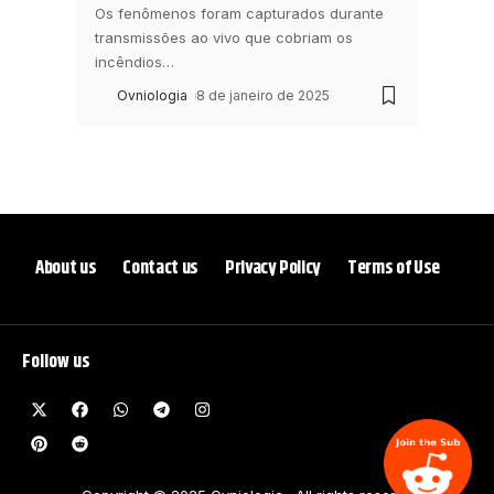
Os fenômenos foram capturados durante
transmissões ao vivo que cobriam os
incêndios
…
Ovniologia
8 de janeiro de 2025
About us
Contact us
Privacy Policy
Terms of Use
Follow us