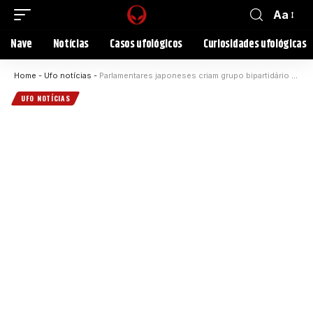
Aa
Nave
Notícias
Casos ufológicos
Curiosidades ufológicas
Home
-
Ufo notícias
-
Parlamentares japoneses criam grupo bipartidário para investigar UAPs
UFO NOTÍCIAS