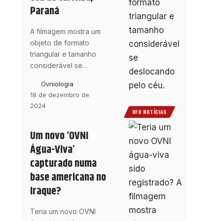
Paraná
A filmagem mostra um
objeto de formato
triangular e tamanho
considerável se
…
Ovniologia
18 de dezembro de
2024
UFO NOTÍCIAS
Um novo ‘OVNI
Água-Viva’
capturado numa
base americana no
Iraque?
Teria um novo OVNI