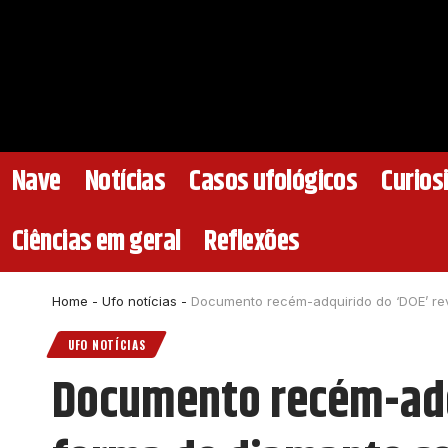
Nave
Notícias
Casos ufológicos
Curios
Ciências em geral
Reflexões
Home
-
Ufo notícias
-
Documento recém-adquirido do ‘DOE’ rev
UFO NOTÍCIAS
Documento recém-adqu