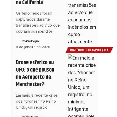
na Califórnia
Os fenômenos foram
capturados durante
transmissões ao vivo que
cobriam os incêndios
…
Ovniologia
8 de janeiro de 2025
MISTÉRIOS E CONSPIRAÇÕES
Drone esférico ou
UFO: o que pousou
no Aeroporto de
Manchester?
Em meio à recente crise
dos "drones" no Reino
Unido, um registro,
…