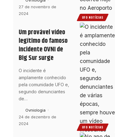
Ovniologia
27 de novembro de
2024
UFO NOTÍCIAS
Um provável vídeo
legítimo do famoso
incidente OVNI de
Big Sur surge
O incidente é
amplamente conhecido
pela comunidade UFO e,
segundo denunciantes
de
…
Ovniologia
24 de dezembro de
2024
UFO NOTÍCIAS