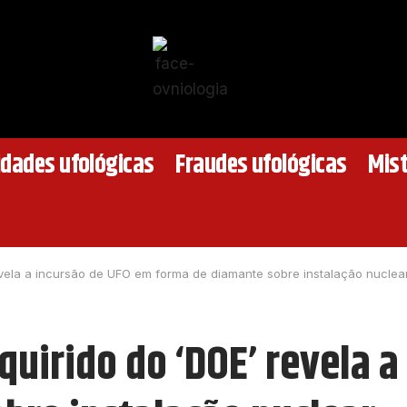
idades ufológicas
Fraudes ufológicas
Mist
ela a incursão de UFO em forma de diamante sobre instalação nuclea
irido do ‘DOE’ revela a