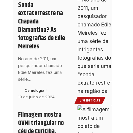
Sonda
extraterrestre na
Chapada
Diamantina? As
fotografias de Edie
Meireles
No ano de 2011, um
pesquisador chamado
Edie Meireles fez uma
série
…
Ovniologia
10 de julho de 2024
UFO NOTÍCIAS
Filmagem mostra
OVNI triangular no
céu de Curitiba,