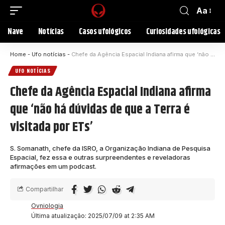
Aa
Nave
Notícias
Casos ufológicos
Curiosidades ufológicas
Home
-
Ufo notícias
-
Chefe da Agência Espacial Indiana afirma que ‘não há dúvidas de que a Terra é visitada por ETs’
UFO NOTÍCIAS
Chefe da Agência Espacial Indiana afirma
que ‘não há dúvidas de que a Terra é
visitada por ETs’
S. Somanath, chefe da ISRO, a Organização Indiana de Pesquisa
Espacial, fez essa e outras surpreendentes e reveladoras
afirmações em um podcast.
Compartilhar
Ovniologia
Última atualização: 2025/07/09 at 2:35 AM