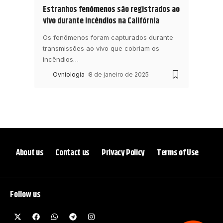
Estranhos fenômenos são registrados ao
vivo durante incêndios na Califórnia
Os fenômenos foram capturados durante
transmissões ao vivo que cobriam os
incêndios
…
Ovniologia
8 de janeiro de 2025
About us
Contact us
Privacy Policy
Terms of Use
Follow us