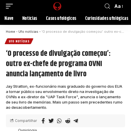
Aa
Nave
Notícias
Casos ufológicos
Curiosidades ufológicas
Home
-
Ufo notícias
-
‘O processo de divulgação começou’: outro ex-chefe de programa OVNI anuncia lançamento de livro
UFO NOTÍCIAS
‘O processo de divulgação começou’:
outro ex-chefe de programa OVNI
anuncia lançamento de livro
Jay Stratton, ex-funcionário mais graduado do governo dos EUA
a tornar público seu envolvimento direto na investigação de
OVNIs e ex-diretor da "UAP Task Force", anuncia o lançamento
de seu livro de memórias. Mais um passo sem precedentes rumo
ao desacobertamento.
Compartilhar
Ovniologia