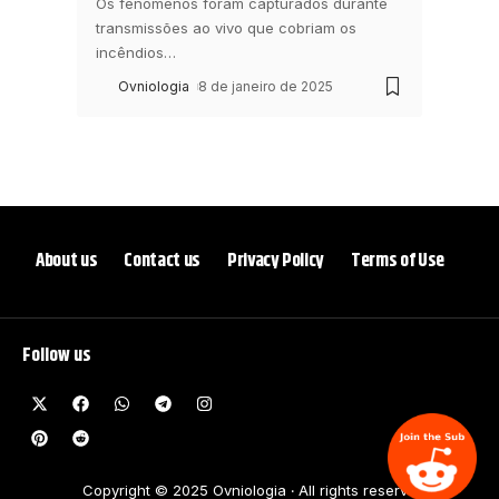
Os fenômenos foram capturados durante
transmissões ao vivo que cobriam os
incêndios
…
Ovniologia
8 de janeiro de 2025
About us
Contact us
Privacy Policy
Terms of Use
Follow us
Copyright © 2025 Ovniologia ‧ All rights reserve