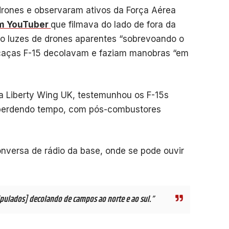
drones e observaram ativos da Força Aérea
m YouTuber
que filmava do lado de fora da
sto luzes de drones aparentes “sobrevoando o
 caças F-15 decolavam e faziam manobras “em
a Liberty Wing UK, testemunhou os F-15s
 perdendo tempo, com pós-combustores
versa de rádio da base, onde se pode ouvir
ipulados] decolando de campos ao norte e ao sul.”