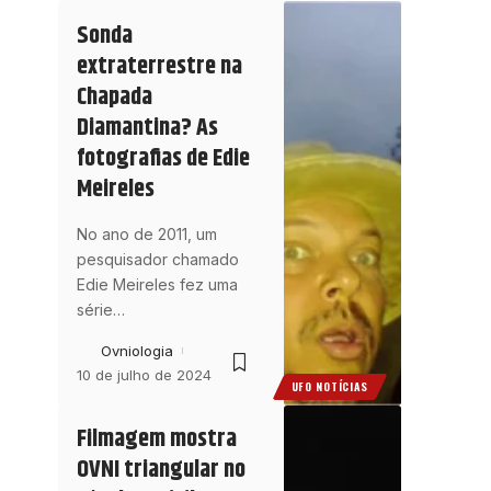
Sonda
extraterrestre na
Chapada
Diamantina? As
fotografias de Edie
Meireles
No ano de 2011, um
pesquisador chamado
Edie Meireles fez uma
série
…
Ovniologia
10 de julho de 2024
UFO NOTÍCIAS
Filmagem mostra
OVNI triangular no