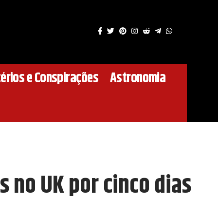
érios e Conspirações
Astronomia
 no UK por cinco dias