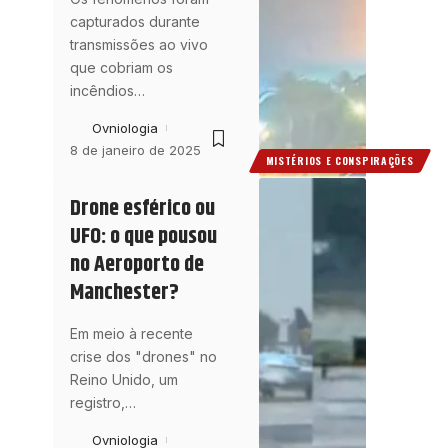
capturados durante
transmissões ao vivo
que cobriam os
incêndios
…
Ovniologia
8 de janeiro de 2025
MISTÉRIOS E CONSPIRAÇÕES
Drone esférico ou
UFO: o que pousou
no Aeroporto de
Manchester?
Em meio à recente
crise dos "drones" no
Reino Unido, um
registro,
…
Ovniologia