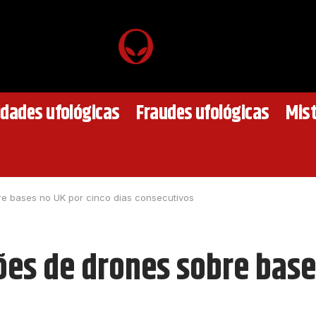
idades ufológicas
Fraudes ufológicas
Mist
e bases no UK por cinco dias consecutivos
es de drones sobre bases