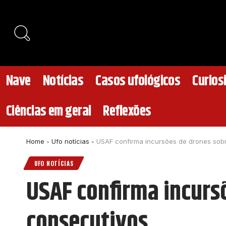
Nave
Notícias
Casos ufológicos
Curios
Ciências em geral
Reflexões
Home
-
Ufo notícias
-
USAF confirma incursões de drones sobr
UFO NOTÍCIAS
USAF confirma incursõ
consecutivos