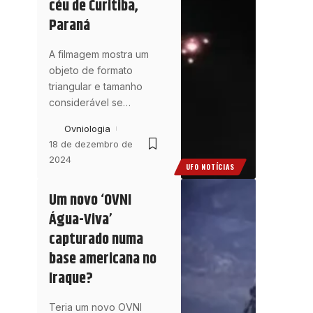
céu de Curitiba,
Paraná
A filmagem mostra um
objeto de formato
triangular e tamanho
considerável se
…
Ovniologia
18 de dezembro de
2024
UFO NOTÍCIAS
Um novo ‘OVNI
Água-Viva’
capturado numa
base americana no
Iraque?
Teria um novo OVNI