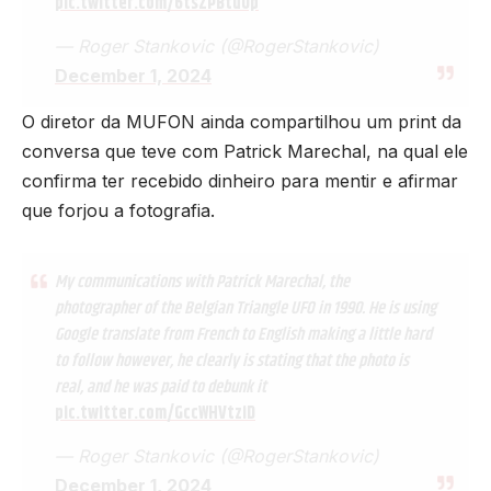
pic.twitter.com/6tsZPBtuUp
— Roger Stankovic (@RogerStankovic)
December 1, 2024
O diretor da MUFON ainda compartilhou um print da
conversa que teve com Patrick Marechal, na qual ele
confirma ter recebido dinheiro para mentir e afirmar
que forjou a fotografia.
My communications with Patrick Marechal, the
photographer of the Belgian Triangle UFO in 1990. He is using
Google translate from French to English making a little hard
to follow however, he clearly is stating that the photo is
real, and he was paid to debunk it
pic.twitter.com/GccWHVtziD
— Roger Stankovic (@RogerStankovic)
December 1, 2024