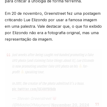
para criticar a ufologia de forma ferrenha.
Em 20 de novembro, Greenstreet fez uma postagem
criticando Lue Elizondo por usar a famosa imagem
em uma palestra. Vale destacar que, o que foi exibido
por Elizondo não era a fotografia original, mas uma
representação da imagem.
Just weeks after being caught red-handed promoting a fake
UFO photo (and claiming false things about it), Lue Elizondo
is now promoting another fake UFO photo on his
for-
profit
speaking tour.
In 2011, the creator of the photo admitted it's a hoax.
pic.twitter.com/QE48f9i9db
— Steven Greenstreet
(@MiddleOfMayhem)
November 20, 2024