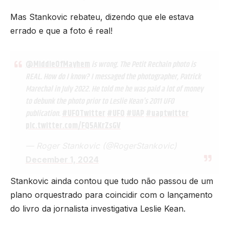
Mas Stankovic rebateu, dizendo que ele estava
errado e que a foto é real!
@MiddleOfMayhem
is wrong. The Petit Rechain photo is
REAL. How do I know? I messaged the photographer, Patrick
Marechal in July 2022. He told me he was paid a lot of money
to debunk the photo prior to Leslie Kean's 2011 UFO
publication.
#UFOTwitter
#UFO
#UAP
#uaptwitter
pic.twitter.com/FQ5AKrZsGV
— Roger Stankovic (@RogerStankovic)
December 1, 2024
Stankovic ainda contou que tudo não passou de um
plano orquestrado para coincidir com o lançamento
do livro da jornalista investigativa Leslie Kean.