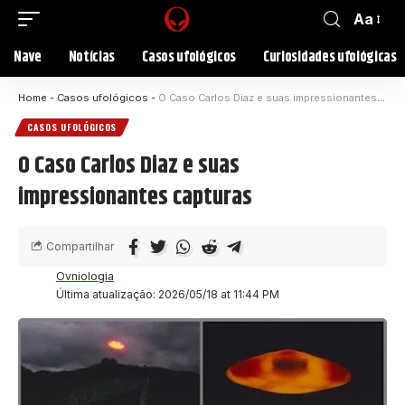
Aa
Nave
Notícias
Casos ufológicos
Curiosidades ufológicas
Home
-
Casos ufológicos
-
O Caso Carlos Diaz e suas impressionantes capturas
CASOS UFOLÓGICOS
O Caso Carlos Diaz e suas
impressionantes capturas
Compartilhar
Ovniologia
Última atualização: 2026/05/18 at 11:44 PM