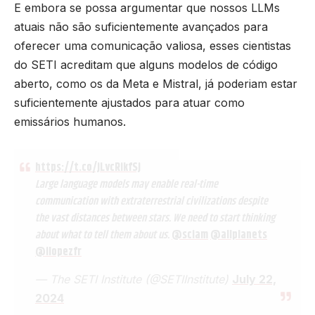
E embora se possa argumentar que nossos LLMs
atuais não são suficientemente avançados para
oferecer uma comunicação valiosa, esses cientistas
do SETI acreditam que alguns modelos de código
aberto, como os da Meta e Mistral, já poderiam estar
suficientemente ajustados para atuar como
emissários humanos.
https://t.co/jLvcRikfSj
Large language models may enable real-time
communication with extraterrestrial civilizations despite
the vast distances between stars. We need to start thinking
about what to tell them about us.
@sciam
@allplanets
@ilopezfr
— The SETI Institute (@SETIInstitute)
July 22,
2024