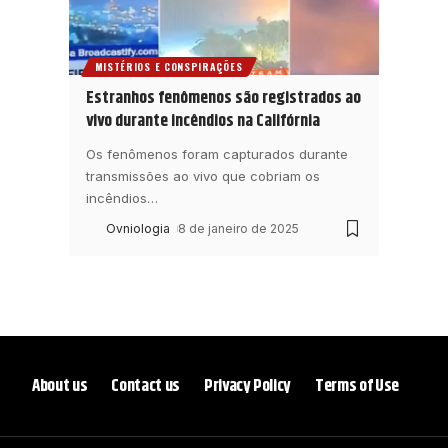
MISTÉRIOS E CONSPIRAÇÕES
Estranhos fenômenos são registrados ao
vivo durante incêndios na Califórnia
Os fenômenos foram capturados durante
transmissões ao vivo que cobriam os
incêndios
…
Ovniologia
8 de janeiro de 2025
About us
Contact us
Privacy Policy
Terms of Use