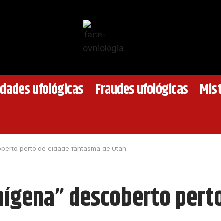
idades ufológicas
Fraudes ufológicas
Mist
coberto perto de cidade fantasma de Utah
enígena” descoberto per