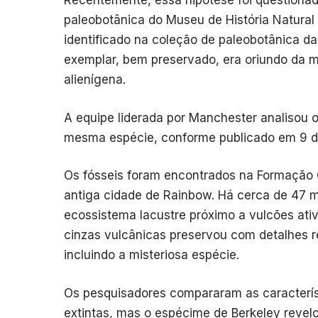
Recentemente, essa hipótese foi questiona
paleobotânica do Museu de História Natural 
identificado na coleção de paleobotânica da
exemplar, bem preservado, era oriundo da m
alienígena.
A equipe liderada por Manchester analisou 
mesma espécie, conforme publicado em 9 d
Os fósseis foram encontrados na Formação G
antiga cidade de Rainbow. Há cerca de 47 m
ecossistema lacustre próximo a vulcões ati
cinzas vulcânicas preservou com detalhes re
incluindo a misteriosa espécie.
Os pesquisadores compararam as característi
extintas, mas o espécime de Berkeley revelo