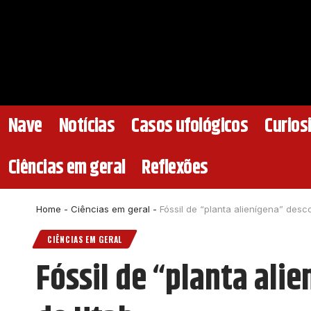
Nave
Notícias
Casos ufológicos
Curios
Ciências em geral
Reflexões
Home
-
Ciências em geral
-
Fóssil de “planta alienígena” des
CIÊNCIAS EM GERAL
Fóssil de “planta ali