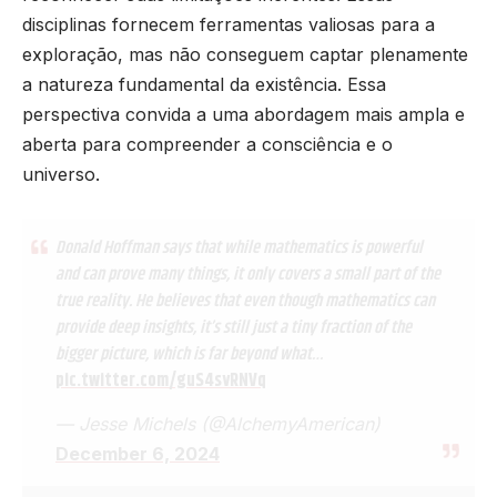
disciplinas fornecem ferramentas valiosas para a
exploração, mas não conseguem captar plenamente
a natureza fundamental da existência. Essa
perspectiva convida a uma abordagem mais ampla e
aberta para compreender a consciência e o
universo.
Donald Hoffman says that while mathematics is powerful
and can prove many things, it only covers a small part of the
true reality. He believes that even though mathematics can
provide deep insights, it’s still just a tiny fraction of the
bigger picture, which is far beyond what…
pic.twitter.com/guS4svRNVq
— Jesse Michels (@AlchemyAmerican)
December 6, 2024