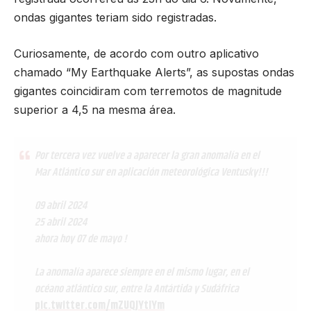
ondas gigantes teriam sido registradas.
Curiosamente, de acordo com outro aplicativo
chamado “My Earthquake Alerts”, as supostas ondas
gigantes coincidiram com terremotos de magnitude
superior a 4,5 na mesma área.
Por tercera vez vuelve a aparecer la gran anomalía en el
Mar Atlántico sur en aplicación meteorológica Ventusky!!!
09 abril 2024
25 abril 2024
ahora hoy 07 de mayo !
La anomalía aparece siempre en el mismo lugar, en el
océano atlántico sur, entre la Antártida y Sudáfrica
pic.twitter.com/mZUQJYtlYm