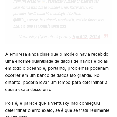
from the ocean
, yesterday's image of giant waves
near Africa was due to a model error. Fortunately, our
provider, the German Meteorological Institute
@DWD_presse
, has already resolved it, and the forecast is
fine.
pic.twitter.com/slOU9jtxcJ
— Ventusky (@Ventuskycom)
April 12, 2024
A empresa ainda disse que o modelo havia recebido
uma enorme quantidade de dados de navios e boias
em todo o oceano e, portanto, problemas poderiam
ocorrer em um banco de dados tão grande. No
entanto, poderia levar um tempo para determinar a
causa exata desse erro.
Pois é, e parece que a Ventusky não conseguiu
determinar o erro exato, se é que se trata realmente