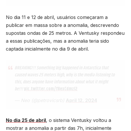
No dia 11 e 12 de abril, usuários começaram a
publicar em massa sobre a anomalia, descrevendo
supostas ondas de 25 metros. A Ventusky respondeu
a essas publicações, mas a anomalia teria sido
captada inicialmente no dia 9 de abril.
BREAKING!!! Something big happened in Antarctica that
caused waves 25 meters high, why is the media listening to
this, does anyone have information about what it might
be!!!
pic.twitter.com/f8exCdmzl2
— Neo (@petrovicsrb)
April 12, 2024
No dia 25 de abril
, o sistema Ventusky voltou a
mostrar a anomalia a partir das 7h, inicialmente