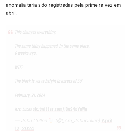
anomalia teria sido registradas pela primeira vez em
abril.
This changes everything.
The same thing happened, in the same place,
6 weeks ago..
WTF?
The black is wave height in excess of 50'
February, 21, 2024
h/t: Lucas
pic.twitter.com/JDeS4pYpWq
— John Cullen
(@I_Am_JohnCullen)
April
12, 2024