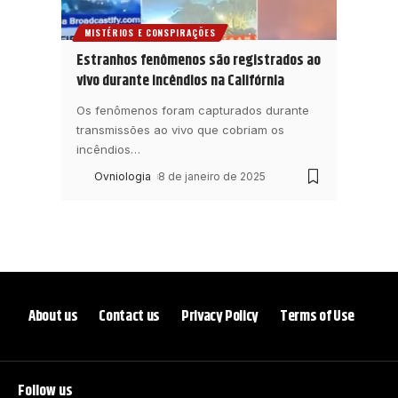
MISTÉRIOS E CONSPIRAÇÕES
Estranhos fenômenos são registrados ao
vivo durante incêndios na Califórnia
Os fenômenos foram capturados durante
transmissões ao vivo que cobriam os
incêndios
…
Ovniologia
8 de janeiro de 2025
About us
Contact us
Privacy Policy
Terms of Use
Follow us