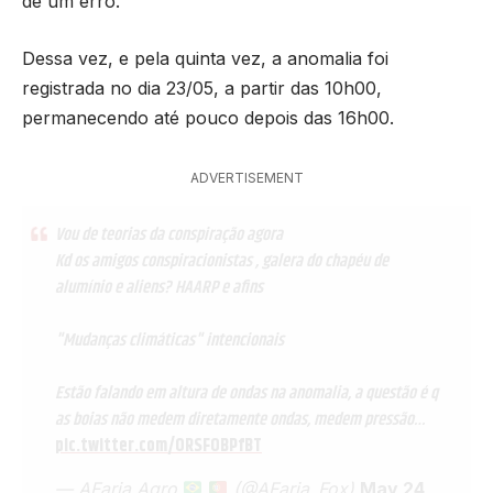
de um erro.
Dessa vez, e pela quinta vez, a anomalia foi
registrada no dia 23/05, a partir das 10h00,
permanecendo até pouco depois das 16h00.
ADVERTISEMENT
Vou de teorias da conspiração agora
Kd os amigos conspiracionistas , galera do chapéu de
alumínio e aliens? HAARP e afins
"Mudanças climáticas" intencionais
Estão falando em altura de ondas na anomalia, a questão é q
as boias não medem diretamente ondas, medem pressão…
pic.twitter.com/ORSFOBPfBT
— AFaria Agro
(@AFaria_Fox)
May 24,