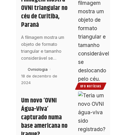
OVNI triangular no
céu de Curitiba,
Paraná
A filmagem mostra um
objeto de formato
triangular e tamanho
considerável se
…
Ovniologia
18 de dezembro de
2024
UFO NOTÍCIAS
Um novo ‘OVNI
Água-Viva’
capturado numa
base americana no
Iraque?