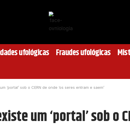
idades ufológicas
Fraudes ufológicas
Mist
e um ‘portal’ sob o CERN de onde ‘os seres entram e saem’
existe um ‘portal’ sob o 