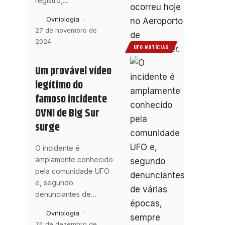
registro,
…
Ovniologia
27 de novembro de
2024
UFO NOTÍCIAS
Um provável vídeo
legítimo do
famoso incidente
OVNI de Big Sur
surge
O incidente é
amplamente conhecido
pela comunidade UFO
e, segundo
denunciantes de
…
Ovniologia
24 de dezembro de