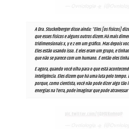
— Ovniologia 🛸 (@Ovniolo
A Dra. Stuckelberger disse ainda: “Eles [os físicos] d
que esses físicos e alguns outros dizem.Há mais di
tridimensionais x, y e z em um gráfico. Mas depois vo
Eles estão usando isso. E eles eram um grupo, e tinh
que não se parece com um humano. E então eles tinha
E agora, quando você olha para o que está acontecend
inteligência. Eles dizem que há uma luta pelo tempo.
porque, como cientista, você não pode dizer algo tão
energias na Terra, pode imaginar que pode atravessar
pic.twitter.com/tQMRKmhnpP
— Ovniologia 🛸 (@Ovniolo