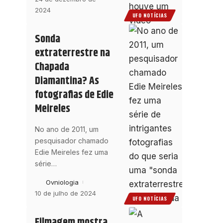
2024
UFO NOTÍCIAS
Sonda
extraterrestre na
Chapada
Diamantina? As
fotografias de Edie
Meireles
No ano de 2011, um
pesquisador chamado
Edie Meireles fez uma
série
…
Ovniologia
10 de julho de 2024
UFO NOTÍCIAS
Filmagem mostra