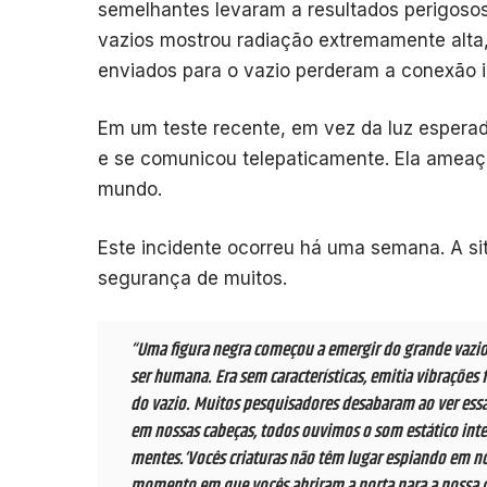
semelhantes levaram a resultados perigoso
vazios mostrou radiação extremamente alta
enviados para o vazio perderam a conexão 
Em um teste recente, em vez da luz espera
e se comunicou telepaticamente. Ela ameaç
mundo.
Este incidente ocorreu há uma semana. A s
segurança de muitos.
“Uma figura negra começou a emergir do grande vazio
ser humana. Era sem características, emitia vibrações f
do vazio. Muitos pesquisadores desabaram ao ver essa
em nossas cabeças, todos ouvimos o som estático int
mentes.‘Vocês criaturas não têm lugar espiando em n
momento em que vocês abriram a porta para a nossa 