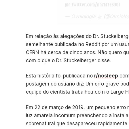
pic.twitter.com/nhZM7Es30l
— Ovniologia 🛸 (@Ovniolo
Em relação às alegações do Dr. Stuckelberg
semelhante publicada no Reddit por um usuá
CERN há cerca de cinco anos. Não quero que 
com o que o Dr. Stuckelberger disse.
Esta história foi publicada no
r/nosleep
com 
postagem do usuário diz: Um erro grave po
equipe do cientista trabalhou com o Large Ha
Em 22 de março de 2019, um pequeno erro n
luz amarela incomum preenchendo a instala
sobrenatural que desapareceu rapidamente