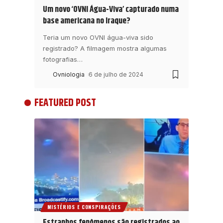
Um novo ‘OVNI Água-Viva’ capturado numa
base americana no Iraque?
Teria um novo OVNI água-viva sido
registrado? A filmagem mostra algumas
fotografias
…
Ovniologia
6 de julho de 2024
FEATURED POST
MISTÉRIOS E CONSPIRAÇÕES
Estranhos fenômenos são registrados ao