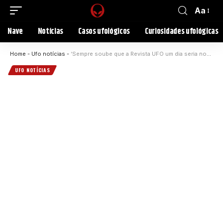
Aa
Nave
Notícias
Casos ufológicos
Curiosidades ufológicas
Home
-
Ufo notícias
-
‘Sempre soube que a Revista UFO um dia seria nossa’, diz Urandir Fernandes
UFO NOTÍCIAS